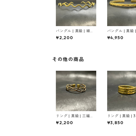
バングル | 真鍮 | 細か
バングル | 真鍮 
い鎚目 / 小波
い鎚目 | 3mm 
¥2,200
¥4,950
ド
その他の商品
リング | 真鍮 | 三編み
リング | 真鍮 | 3
| マッドゴールド
ールド
¥2,200
¥3,850