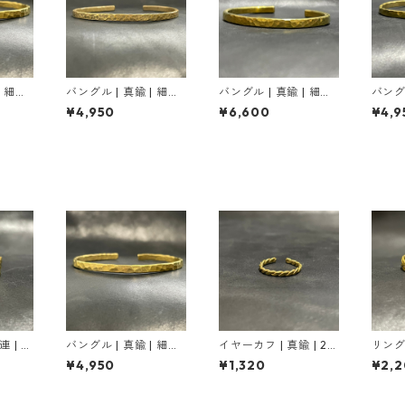
| 細か
バングル | 真鍮 | 細か
バングル | 真鍮 | 細か
バングル
| ゴール
い鎚目 | 3mm | マッド
い鎚目 | 4mm
の鎚目 
¥4,950
¥6,600
¥4,9
ゴールド
連 | ゴ
バングル | 真鍮 | 細か
イヤーカフ | 真鍮 | 2
リング 
い鎚目 | 3mm | ゴール
連ねじり(小) | ゴール
| ゴ
¥4,950
¥1,320
¥2,
ド
ド