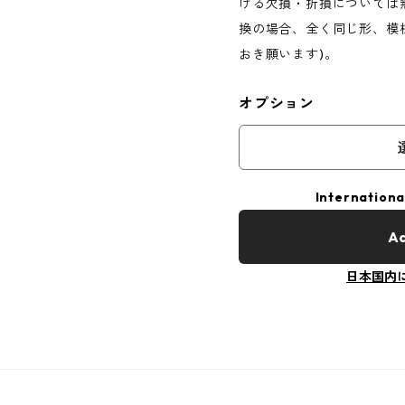
ける欠損・折損については
換の場合、全く同じ形、模
おき願います)。
オプション
Internationa
Ad
日本国内