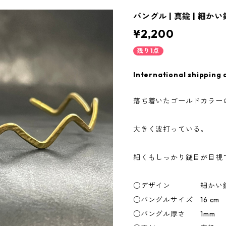
バングル | 真鍮 | 細かい
¥2,200
残り1点
International shipping 
落ち着いたゴールドカラー
大きく波打っている。
細くもしっかり鎚目が目視
○デザイン 細かい鎚目
○バングルサイズ 16 cm
○バングル厚さ 1mm