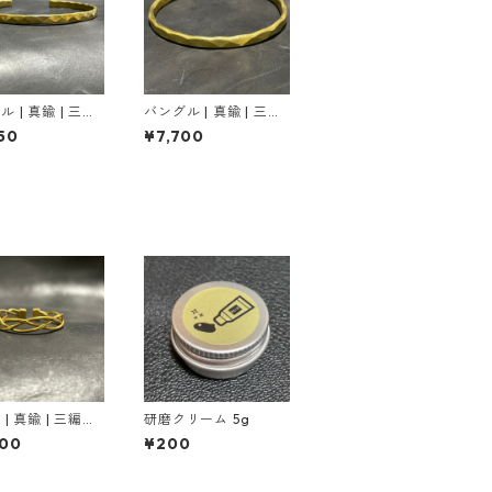
 | 真鍮 | 三角
バングル | 真鍮 | 三角
| 3mm
の鎚目 | 4mm
50
¥7,700
| 真鍮 | 三編み
研磨クリーム 5g
ールド
200
¥200