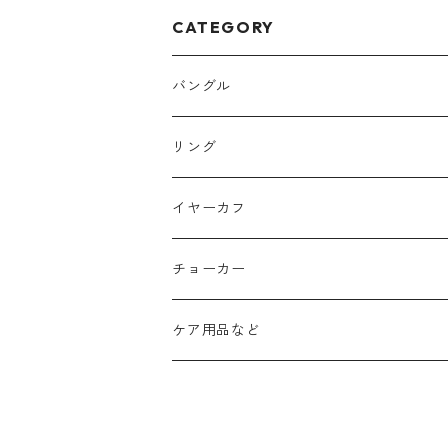
CATEGORY
バングル
細かい鎚目
リング
小さい波
三角の鎚目
三編み
イヤーカフ
大きい波
ゴールド
平打ち
ループ
槌目
チョーカー
マッド
2連
細粒
三角鎚目
ねじり
ケア用品など
3連
三角
2連
ピンキーリング
ゆるめ