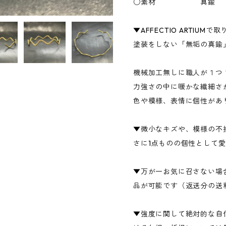
○素材 真鍮
▼AFFECTIO ARTIU
塗装をしない「無垢の真鍮
機械加工無しに職人が１つ
力強さの中に暖かな繊細さ
色や模様、表情に個性があ
▼微小なキズや、模様の不
さに1点ものの個性として
▼万が一お気に召さない場
品が可能です（返送分の送
▼強度に関して絶対的な自