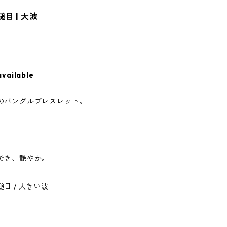
鎚目 | 大波
available
のバングルブレスレット。
でき、艶やか。
 / 大きい波