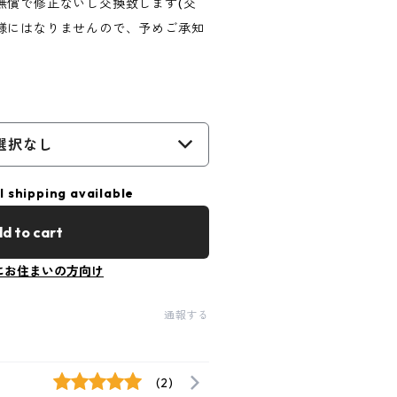
無償で修正ないし交換致します(交
様にはなりませんので、予めご承知
選択なし
l shipping available
d to cart
にお住まいの方向け
通報する
(2)